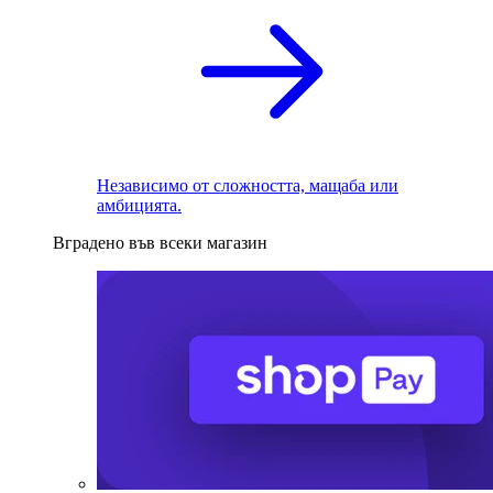
Независимо от сложността, мащаба или
амбицията.
Вградено във всеки магазин