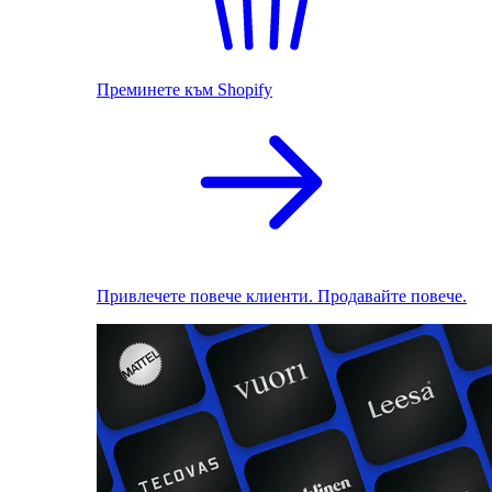
Преминете към Shopify
Привлечете повече клиенти. Продавайте повече.