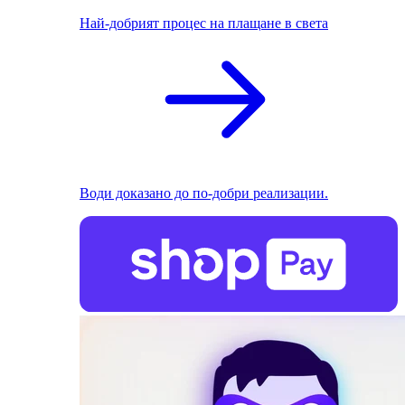
Най-добрият процес на плащане в света
Води доказано до по-добри реализации.