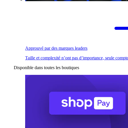
Approuvé par des marques leaders
Taille et complexité n’ont pas d’importance, seule compte
Disponible dans toutes les boutiques