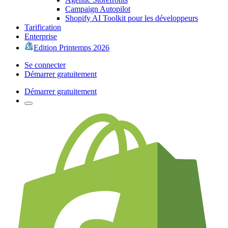
Campaign Autopilot
Shopify AI Toolkit pour les développeurs
Tarification
Enterprise
Edition Printemps 2026
Se connecter
Démarrer gratuitement
Démarrer gratuitement