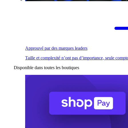
Approuvé par des marques leaders
Taille et complexité n’ont pas d’importance, seule compte
Disponible dans toutes les boutiques