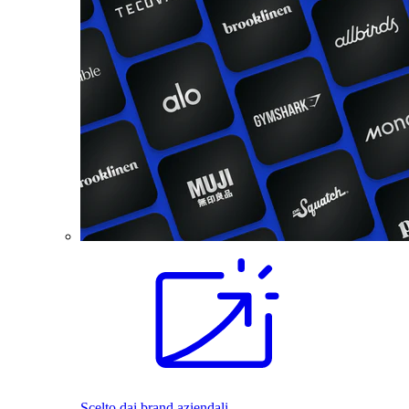
Scelto dai brand aziendali