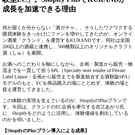
成長を加速できる理由
何が届くか分からない「酒ガチャ」。そうしたワクワクする
購買体験をきっかけにファンを増やしてきたのが、オンライ
ン酒屋「クランド」を運営するKURANDです。同社は全国
200以上の酒蔵と連携し、500種類以上のオリジナルクラフト
酒（しゅ）を展開。
お酒へのこだわりを軸にしながら、企画・製造から販売・物
流までを一貫して担うSPL（Specialty store retailer of Private
Label Liquor：企画から販売までを垂直統合する酒類版SPA）
モデルのもと、ECを商品購入の場にとどめず、体験の場と
捉え運営してきました。
この体験の実現を支えているのが、ShopifyのPlusプランで
す。今回は、クランドのEC企画を牽引する吉江あかり氏
に、Shopifyをどのように活用し、体験価値を創出している
のかを伺いました。
【ShopifyのPlusプラン導入による成果】