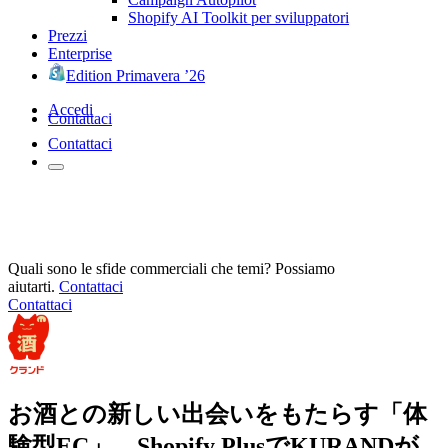
Shopify AI Toolkit per sviluppatori
Prezzi
Enterprise
Edition Primavera ’26
Accedi
Contattaci
Contattaci
Quali sono le sfide commerciali che temi? Possiamo
aiutarti.
Contattaci
Contattaci
お酒との新しい出会いをもたらす「体
験型EC」。Shopify PlusでKURANDが