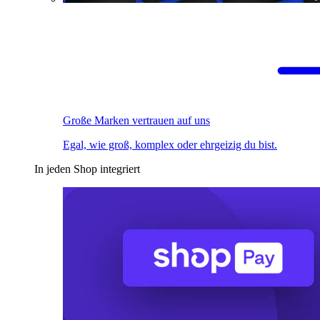
Große Marken vertrauen auf uns
Egal, wie groß, komplex oder ehrgeizig du bist.
In jeden Shop integriert