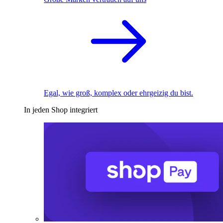
Egal, wie groß, komplex oder ehrgeizig du bist.
In jeden Shop integriert