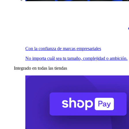
Con la confianza de marcas empresariales
No importa cuál sea tu tamaño, complejidad o ambición.
Integrado en todas las tiendas