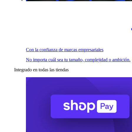
Con la confianza de marcas empresariales
No importa cuál sea tu tamaño, complejidad o ambición.
Integrado en todas las tiendas