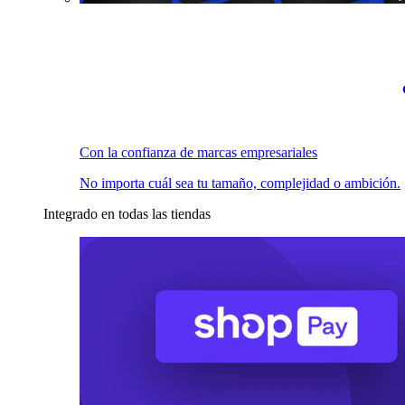
Con la confianza de marcas empresariales
No importa cuál sea tu tamaño, complejidad o ambición.
Integrado en todas las tiendas