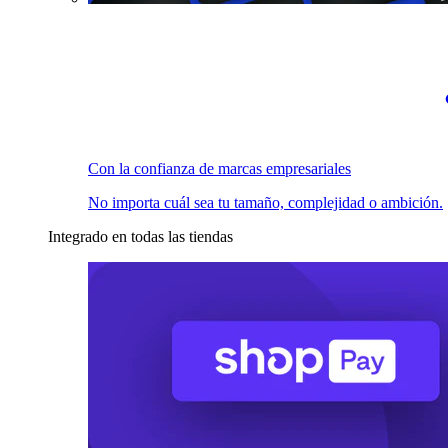
Con la confianza de marcas empresariales
No importa cuál sea tu tamaño, complejidad o ambición.
Integrado en todas las tiendas