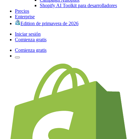
Shopify AI Toolkit para desarrolladores
Precios
Enterprise
Edition de primavera de 2026
Iniciar sesión
Comienza gratis
Comienza gratis