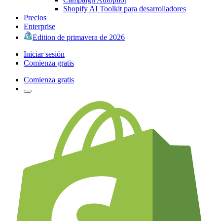
Shopify AI Toolkit para desarrolladores
Precios
Enterprise
Edition de primavera de 2026
Iniciar sesión
Comienza gratis
Comienza gratis