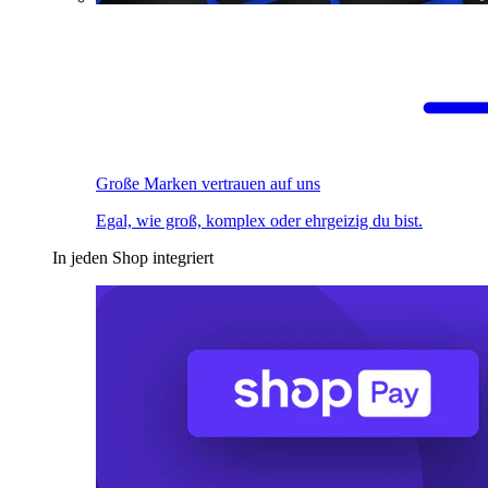
Große Marken vertrauen auf uns
Egal, wie groß, komplex oder ehrgeizig du bist.
In jeden Shop integriert