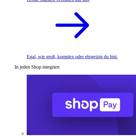
Egal, wie groß, komplex oder ehrgeizig du bist.
In jeden Shop integriert