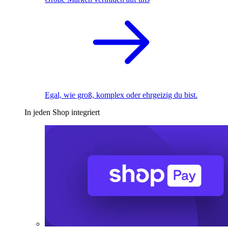
Egal, wie groß, komplex oder ehrgeizig du bist.
In jeden Shop integriert