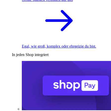
Egal, wie groß, komplex oder ehrgeizig du bist.
In jeden Shop integriert