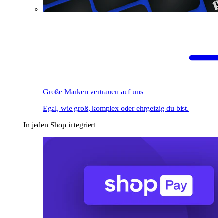
Große Marken vertrauen auf uns
Egal, wie groß, komplex oder ehrgeizig du bist.
In jeden Shop integriert