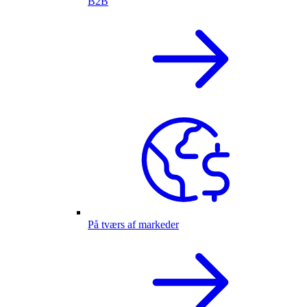
B2B
På tværs af markeder