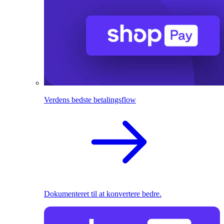
Verdens bedste betalingsflow
Dokumenteret til at konvertere bedre.