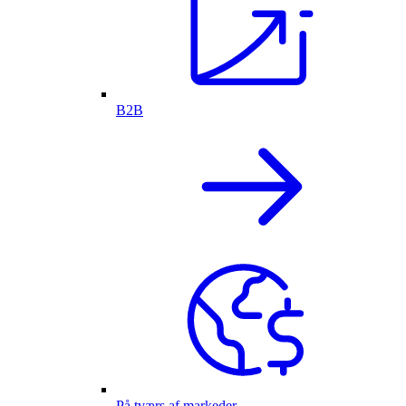
B2B
På tværs af markeder