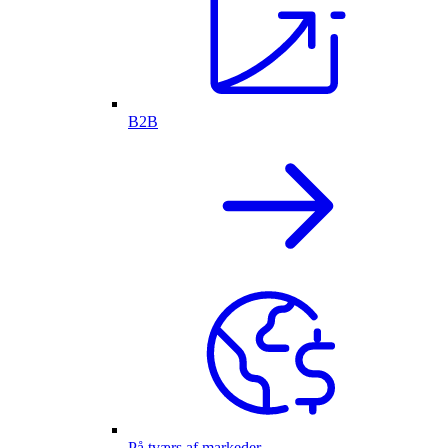
B2B
På tværs af markeder