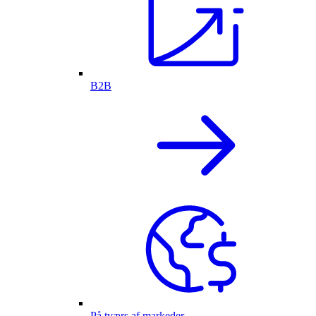
B2B
På tværs af markeder