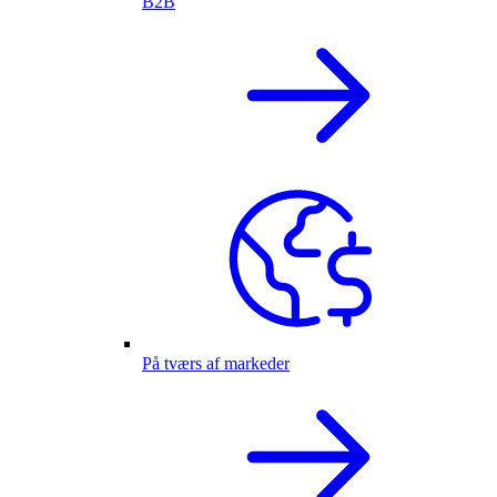
B2B
På tværs af markeder