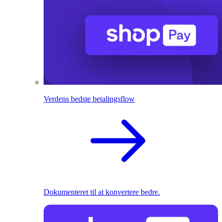
Verdens bedste betalingsflow
Dokumenteret til at konvertere bedre.