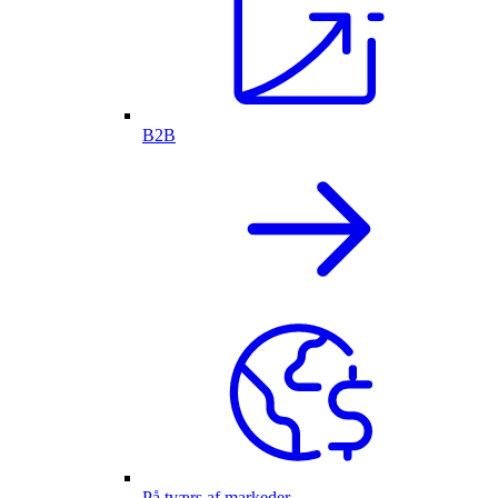
B2B
På tværs af markeder