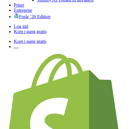
Priser
Enterprise
Forår ’26 Edition
Log ind
Kom i gang gratis
Kom i gang gratis