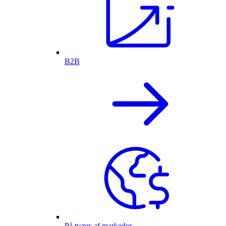
B2B
På tværs af markeder