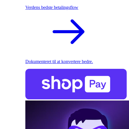
Verdens bedste betalingsflow
Dokumenteret til at konvertere bedre.