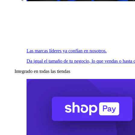
Las marcas líderes ya confían en nosotros.
Da igual el tamaño de tu negocio, lo que vendas o hasta d
Integrado en todas las tiendas