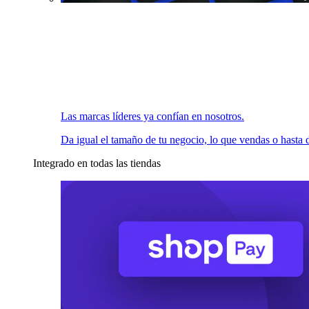
Las marcas líderes ya confían en nosotros.
Da igual el tamaño de tu negocio, lo que vendas o hasta d
Integrado en todas las tiendas