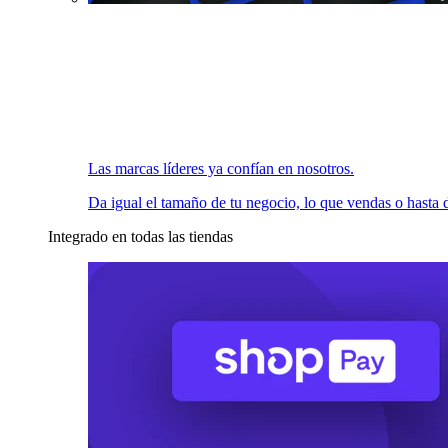
Las marcas líderes ya confían en nosotros.
Da igual el tamaño de tu negocio, lo que vendas o hasta d
Integrado en todas las tiendas