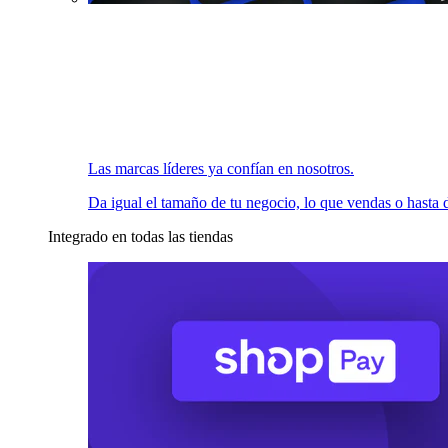
Las marcas líderes ya confían en nosotros.
Da igual el tamaño de tu negocio, lo que vendas o hasta d
Integrado en todas las tiendas