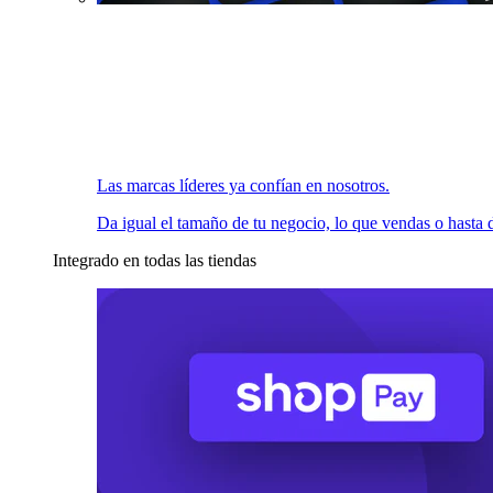
Las marcas líderes ya confían en nosotros.
Da igual el tamaño de tu negocio, lo que vendas o hasta d
Integrado en todas las tiendas