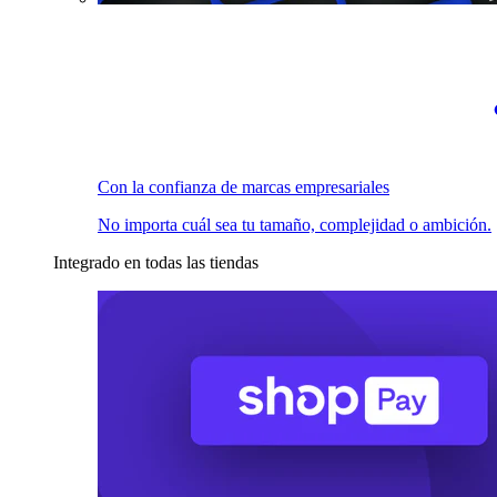
Con la confianza de marcas empresariales
No importa cuál sea tu tamaño, complejidad o ambición.
Integrado en todas las tiendas