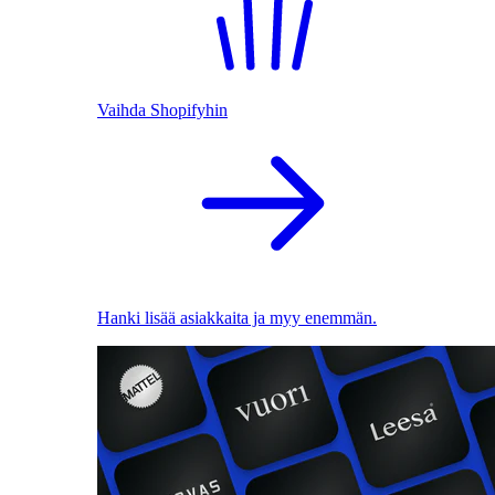
Vaihda Shopifyhin
Hanki lisää asiakkaita ja myy enemmän.