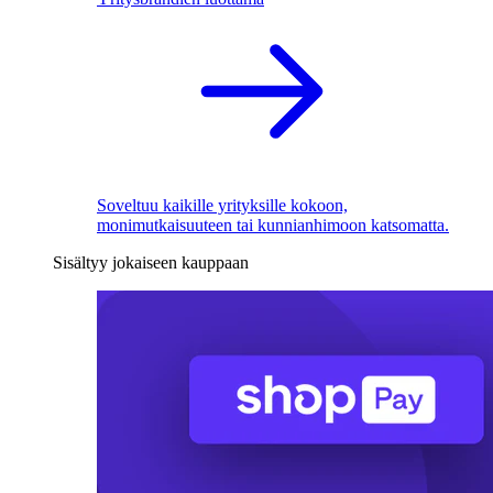
Soveltuu kaikille yrityksille kokoon,
monimutkaisuuteen tai kunnianhimoon katsomatta.
Sisältyy jokaiseen kauppaan