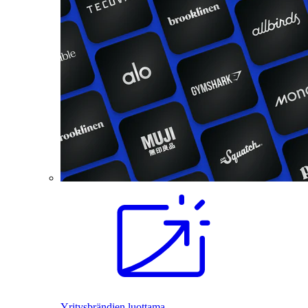
Yritysbrändien luottama