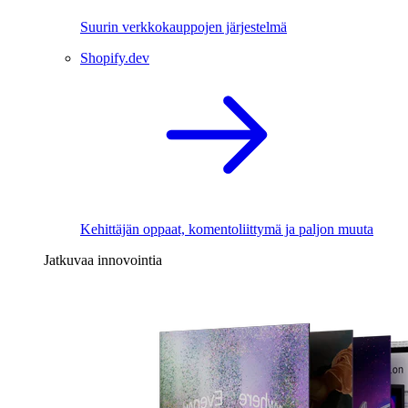
Suurin verkkokauppojen järjestelmä
Shopify.dev
Kehittäjän oppaat, komentoliittymä ja paljon muuta
Jatkuvaa innovointia