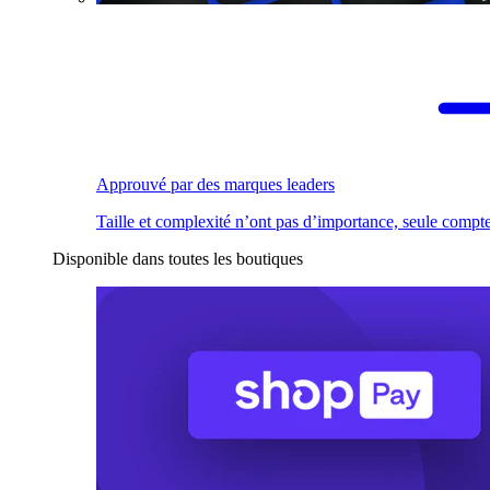
Approuvé par des marques leaders
Taille et complexité n’ont pas d’importance, seule compte
Disponible dans toutes les boutiques