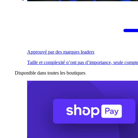
Approuvé par des marques leaders
Taille et complexité n’ont pas d’importance, seule compte
Disponible dans toutes les boutiques