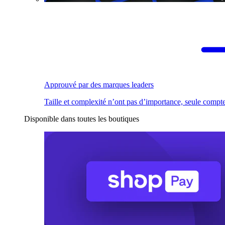
Approuvé par des marques leaders
Taille et complexité n’ont pas d’importance, seule compte
Disponible dans toutes les boutiques