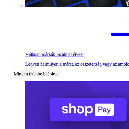
Vállalati márkák bizalmát élvezi
Legyen bármilyen a méret, az összetettség vagy az ambíc
Minden üzletbe beépítve