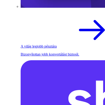
A világ legjobb pénztára
Bizonyítottan jobb konvertálást biztosít.