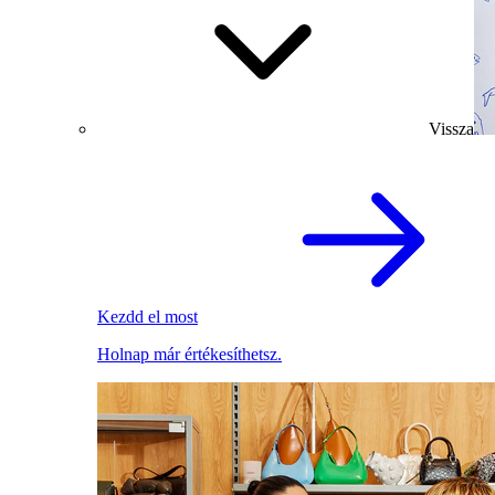
Vissza
Kezdd el most
Holnap már értékesíthetsz.