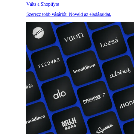
Válts a Shopifyra
Szerezz több vásárlót. Növeld az eladásaidat.