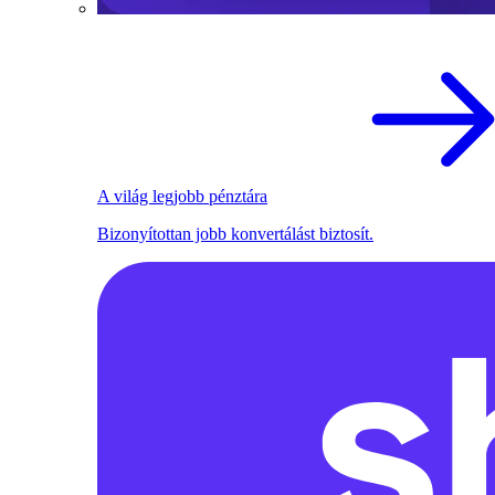
A világ legjobb pénztára
Bizonyítottan jobb konvertálást biztosít.