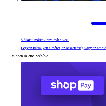
Vállalati márkák bizalmát élvezi
Legyen bármilyen a méret, az összetettség vagy az ambíc
Minden üzletbe beépítve