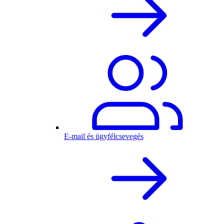
E-mail és ügyfélcsevegés