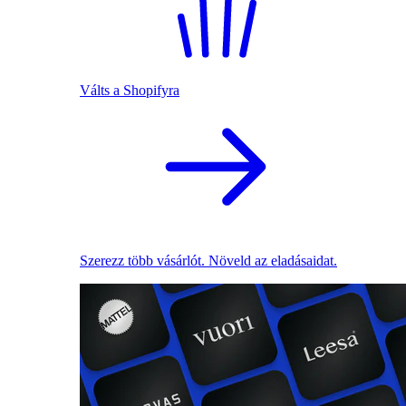
Válts a Shopifyra
Szerezz több vásárlót. Növeld az eladásaidat.