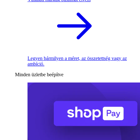
Legyen bármilyen a méret, az összetettség vagy az
ambíció.
Minden üzletbe beépítve