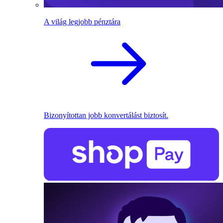
A világ legjobb pénztára
Bizonyítottan jobb konvertálást biztosít.