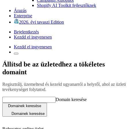
Campaign Autopilot
Shopify AI Toolkit fejlesztőknek
Árazás
Enterprise
2026. évi tavaszi Edition
Bejelentkezés
Kezdd el ingyenesen
Kezdd el ingyenesen
Állítsd be az üzletedhez a tökéletes
domaint
Regisztrálj, üzemeltesd és kezeld ugyanarról a helyről, ahol az üzleti
tevékenységet folytatod.
Domain keresése
Domainek keresése
Domainek keresése
Robusztus online üzlet