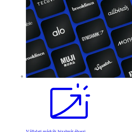
Vállalati márkák bizalmát élvezi