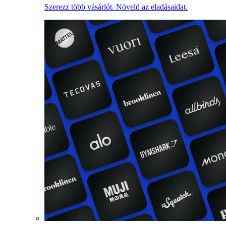
Szerezz több vásárlót. Növeld az eladásaidat.