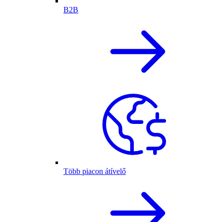
B2B
Több piacon átívelő