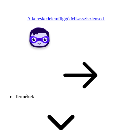
A kereskedelemfüggő MI-asszisztensed.
Termékek