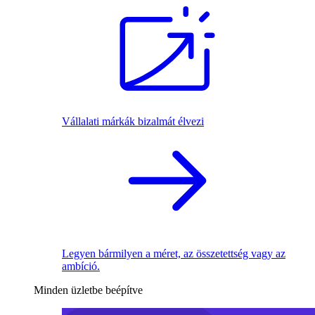
Vállalati márkák bizalmát élvezi
Legyen bármilyen a méret, az összetettség vagy az
ambíció.
Minden üzletbe beépítve