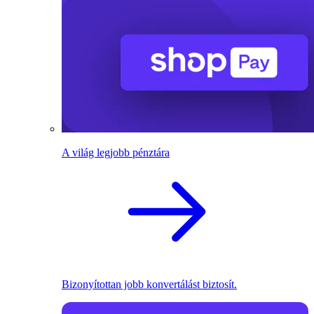
A világ legjobb pénztára
Bizonyítottan jobb konvertálást biztosít.