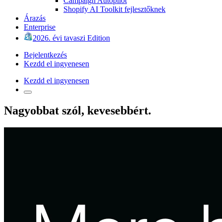
Campaign Autopilot
Shopify AI Toolkit fejlesztőknek
Árazás
Enterprise
2026. évi tavaszi Edition
Bejelentkezés
Kezdd el ingyenesen
Kezdd el ingyenesen
Nagyobbat szól, kevesebbért.