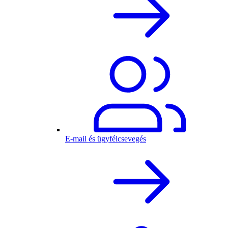
E-mail és ügyfélcsevegés