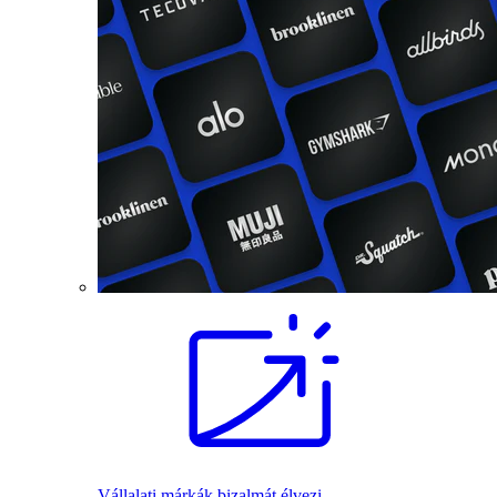
Vállalati márkák bizalmát élvezi