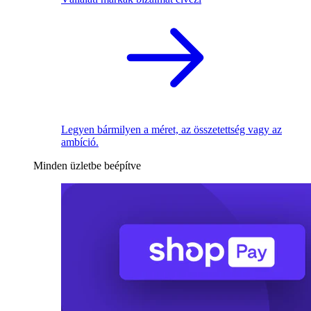
Legyen bármilyen a méret, az összetettség vagy az
ambíció.
Minden üzletbe beépítve