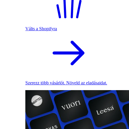
Válts a Shopifyra
Szerezz több vásárlót. Növeld az eladásaidat.