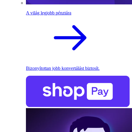
A világ legjobb pénztára
Bizonyítottan jobb konvertálást biztosít.