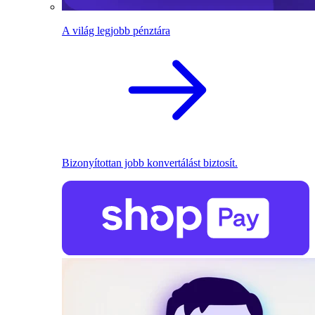
A világ legjobb pénztára
Bizonyítottan jobb konvertálást biztosít.