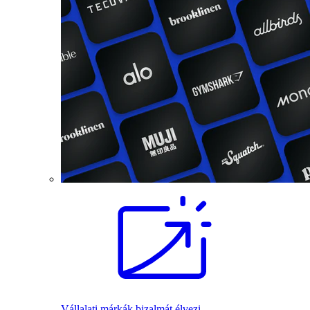
Vállalati márkák bizalmát élvezi