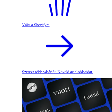
Válts a Shopifyra
Szerezz több vásárlót. Növeld az eladásaidat.