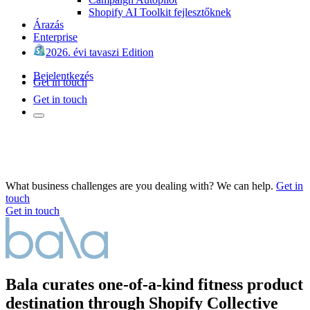
Shopify AI Toolkit fejlesztőknek
Árazás
Enterprise
2026. évi tavaszi Edition
Bejelentkezés
Get in touch
Get in touch
What business challenges are you dealing with? We can help.
Get in
touch
Get in touch
Bala curates one-of-a-kind fitness product
destination through Shopify Collective