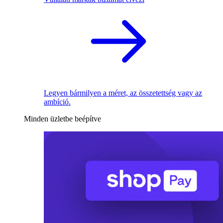
Legyen bármilyen a méret, az összetettség vagy az
ambíció.
Minden üzletbe beépítve