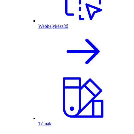
Webhelykészítő
Témák