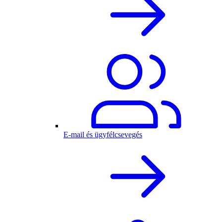
E-mail és ügyfélcsevegés