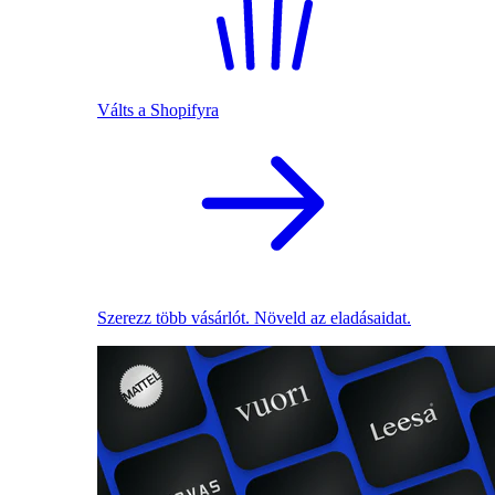
Válts a Shopifyra
Szerezz több vásárlót. Növeld az eladásaidat.