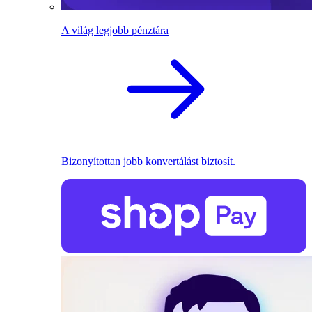
A világ legjobb pénztára
Bizonyítottan jobb konvertálást biztosít.