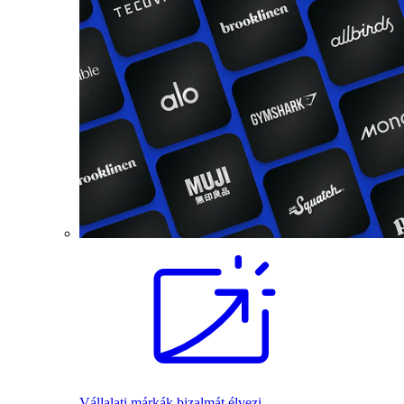
Vállalati márkák bizalmát élvezi