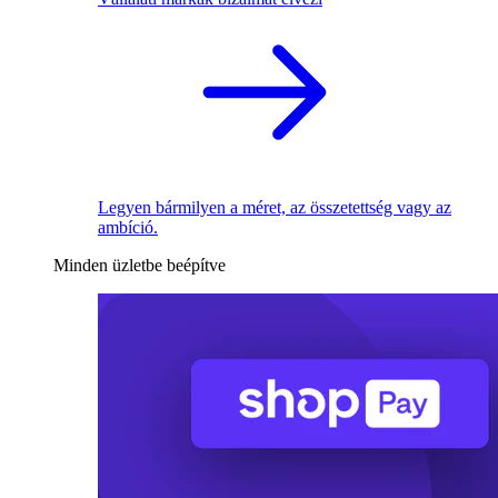
Legyen bármilyen a méret, az összetettség vagy az
ambíció.
Minden üzletbe beépítve