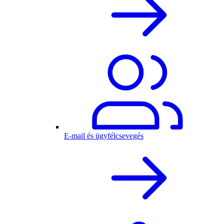
E-mail és ügyfélcsevegés