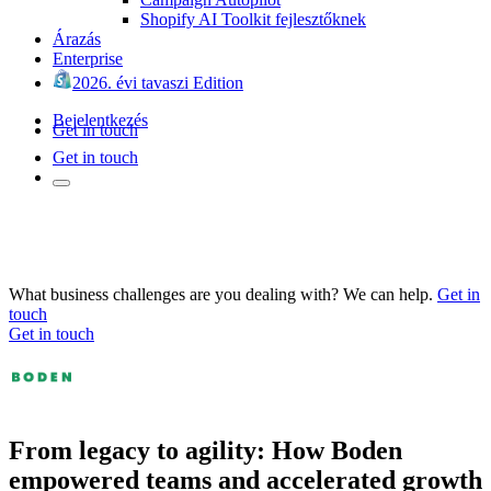
Shopify AI Toolkit fejlesztőknek
Árazás
Enterprise
2026. évi tavaszi Edition
Bejelentkezés
Get in touch
Get in touch
What business challenges are you dealing with? We can help.
Get in
touch
Get in touch
From legacy to agility: How Boden
empowered teams and accelerated growth