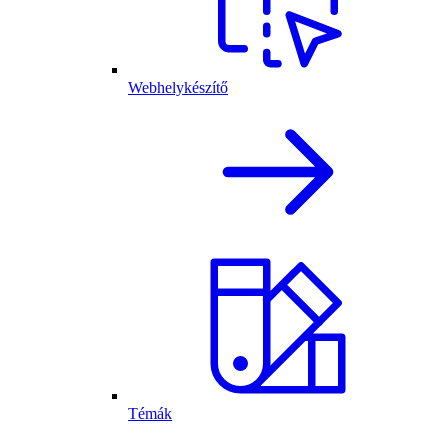
Webhelykészítő
Témák