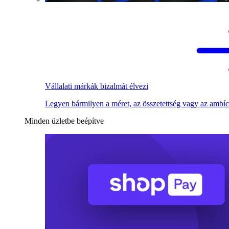
Vállalati márkák bizalmát élvezi
Legyen bármilyen a méret, az összetettség vagy az ambíc
Minden üzletbe beépítve