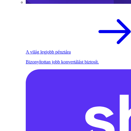
A világ legjobb pénztára
Bizonyítottan jobb konvertálást biztosít.