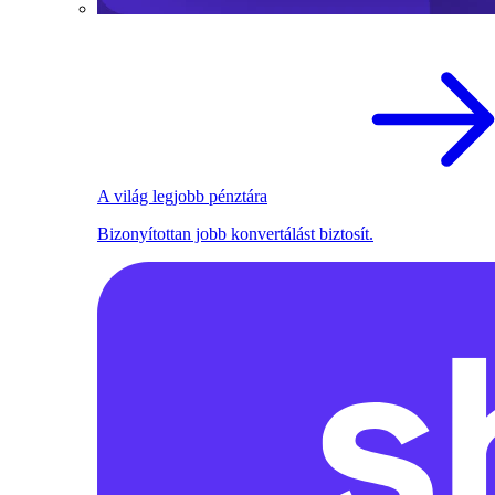
A világ legjobb pénztára
Bizonyítottan jobb konvertálást biztosít.