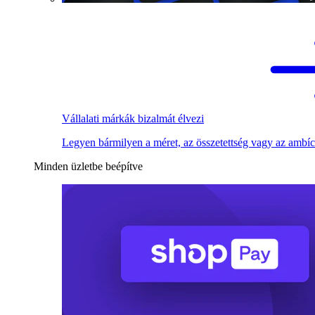
Vállalati márkák bizalmát élvezi
Legyen bármilyen a méret, az összetettség vagy az ambíc
Minden üzletbe beépítve