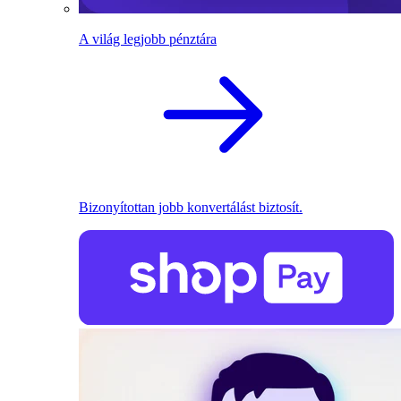
A világ legjobb pénztára
Bizonyítottan jobb konvertálást biztosít.