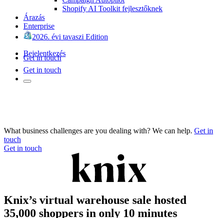
Shopify AI Toolkit fejlesztőknek
Árazás
Enterprise
2026. évi tavaszi Edition
Bejelentkezés
Get in touch
Get in touch
What business challenges are you dealing with? We can help.
Get in
touch
Get in touch
Knix’s virtual warehouse sale hosted
35,000 shoppers in only 10 minutes