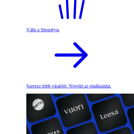
Válts a Shopifyra
Szerezz több vásárlót. Növeld az eladásaidat.