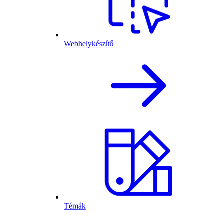
Webhelykészítő
Témák