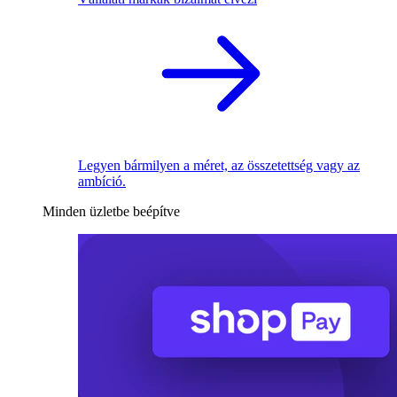
Legyen bármilyen a méret, az összetettség vagy az
ambíció.
Minden üzletbe beépítve