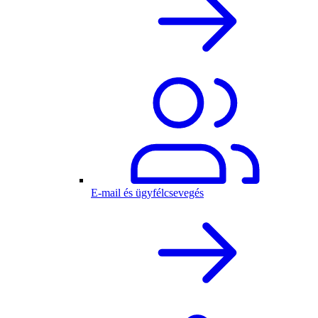
E-mail és ügyfélcsevegés