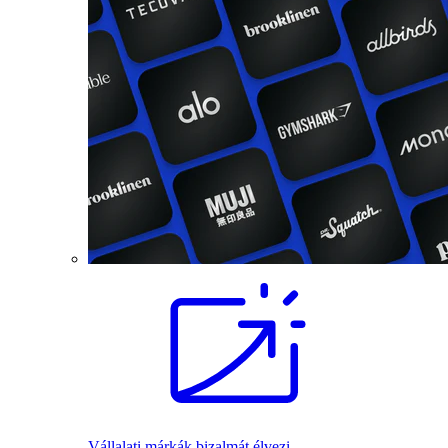
Vállalati márkák bizalmát élvezi