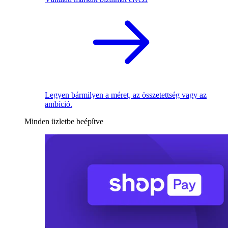
Legyen bármilyen a méret, az összetettség vagy az
ambíció.
Minden üzletbe beépítve