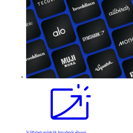
Vállalati márkák bizalmát élvezi