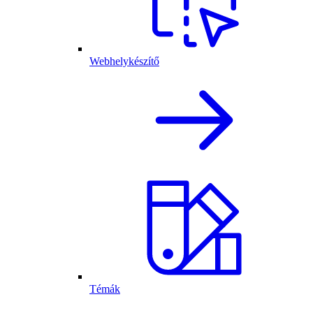
Webhelykészítő
Témák