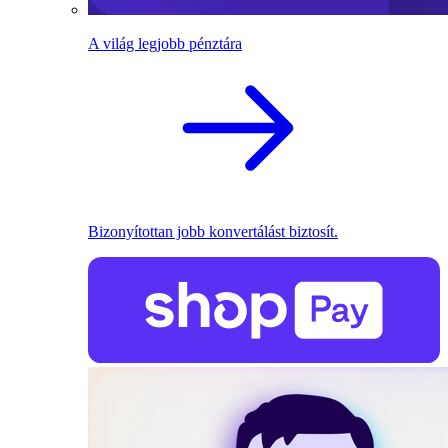
A világ legjobb pénztára
Bizonyítottan jobb konvertálást biztosít.