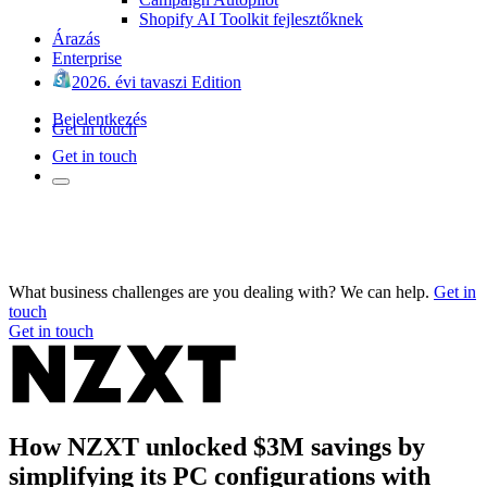
Shopify AI Toolkit fejlesztőknek
Árazás
Enterprise
2026. évi tavaszi Edition
Bejelentkezés
Get in touch
Get in touch
What business challenges are you dealing with? We can help.
Get in
touch
Get in touch
How NZXT unlocked $3M savings by
simplifying its PC configurations with