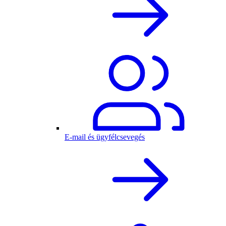
E-mail és ügyfélcsevegés