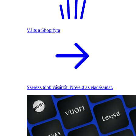
Válts a Shopifyra
Szerezz több vásárlót. Növeld az eladásaidat.