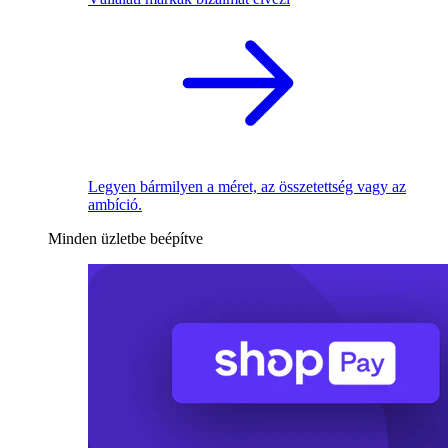
Legyen bármilyen a méret, az összetettség vagy az
ambíció.
Minden üzletbe beépítve