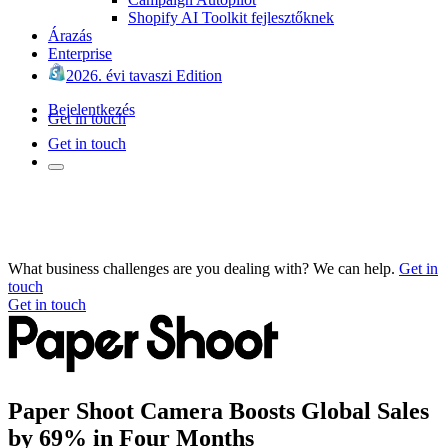
Shopify AI Toolkit fejlesztőknek
Árazás
Enterprise
2026. évi tavaszi Edition
Bejelentkezés
Get in touch
Get in touch
What business challenges are you dealing with? We can help.
Get in
touch
Get in touch
Paper Shoot Camera Boosts Global Sales
by 69% in Four Months