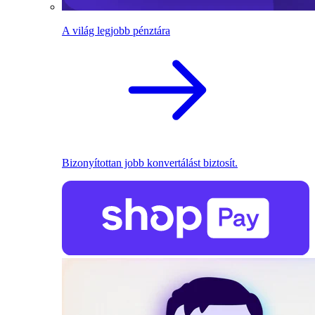
A világ legjobb pénztára
Bizonyítottan jobb konvertálást biztosít.