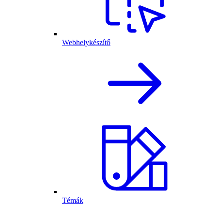
Webhelykészítő
Témák