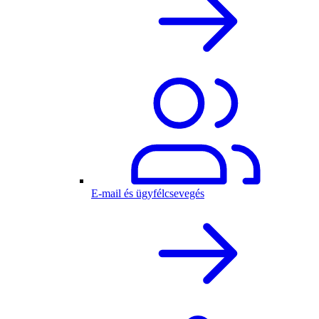
E-mail és ügyfélcsevegés