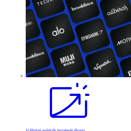
Vállalati márkák bizalmát élvezi