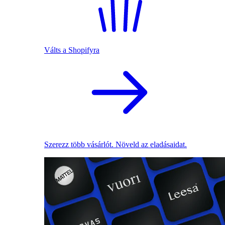
Válts a Shopifyra
Szerezz több vásárlót. Növeld az eladásaidat.