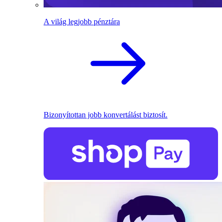
A világ legjobb pénztára
Bizonyítottan jobb konvertálást biztosít.