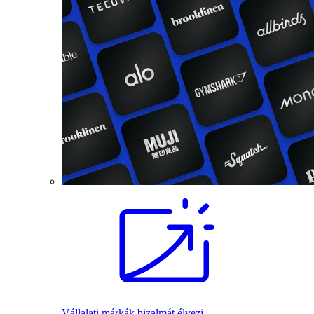
Vállalati márkák bizalmát élvezi