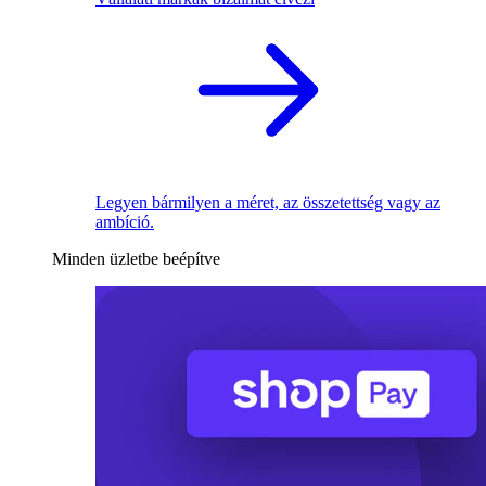
Legyen bármilyen a méret, az összetettség vagy az
ambíció.
Minden üzletbe beépítve