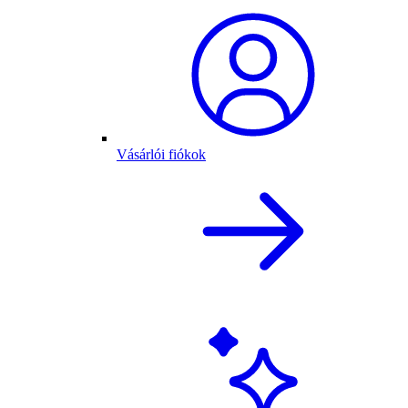
Vásárlói fiókok