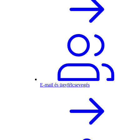
E-mail és ügyfélcsevegés