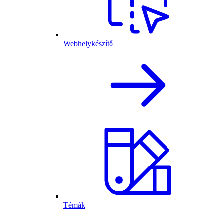
Webhelykészítő
Témák