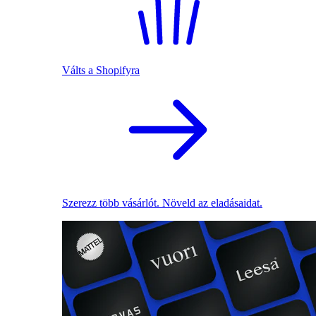
Válts a Shopifyra
Szerezz több vásárlót. Növeld az eladásaidat.