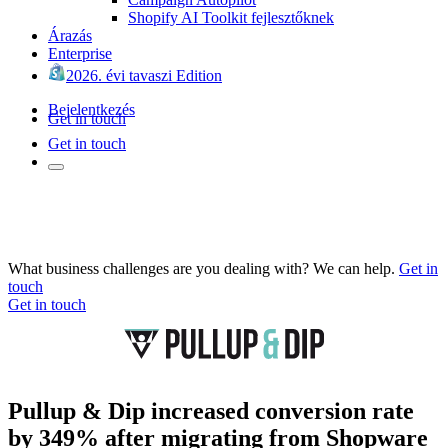
Shopify AI Toolkit fejlesztőknek
Árazás
Enterprise
2026. évi tavaszi Edition
Bejelentkezés
Get in touch
Get in touch
What business challenges are you dealing with? We can help.
Get in
touch
Get in touch
Pullup & Dip increased conversion rate
by 349% after migrating from Shopware