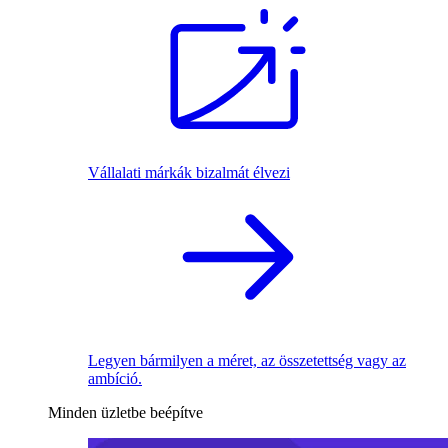
Vállalati márkák bizalmát élvezi
Legyen bármilyen a méret, az összetettség vagy az
ambíció.
Minden üzletbe beépítve