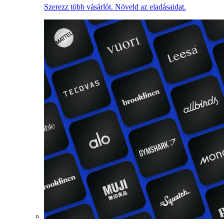
Szerezz több vásárlót. Növeld az eladásaidat.