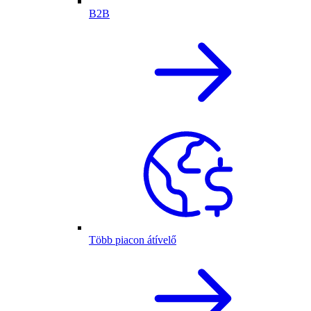
B2B
Több piacon átívelő