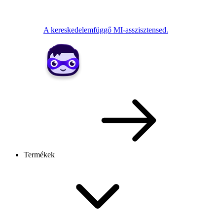
A kereskedelemfüggő MI-asszisztensed.
Termékek