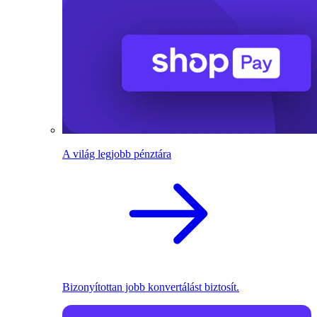
A világ legjobb pénztára
Bizonyítottan jobb konvertálást biztosít.